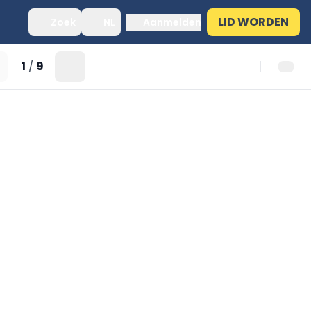
LID WORDEN
Zoek
NL
Aanmelden
1
9
/