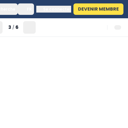
DEVENIR MEMBRE
cherche
FR
Se connecter
3
6
/