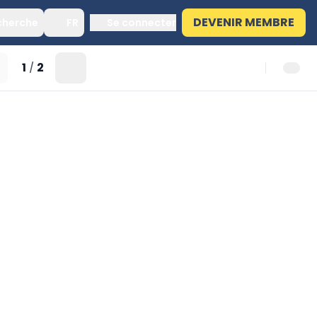
DEVENIR MEMBRE
cherche
FR
Se connecter
1
2
/