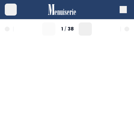
1
38
/