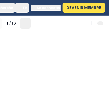
DEVENIR MEMBRE
cherche
FR
Se connecter
1
16
/