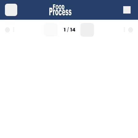
1
14
/